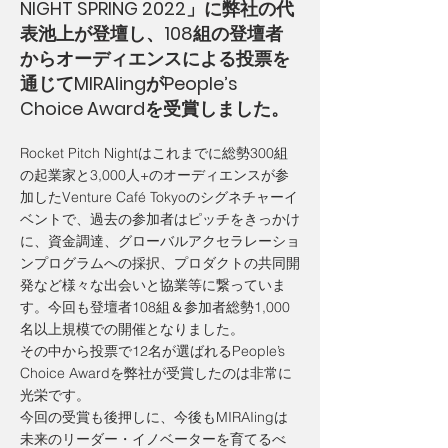
NIGHT SPRING 2022」に弊社の代
表池上が登壇し、108組の登壇者
からオーディエンスによる投票を
通じてMIRAIingがPeople’s
Choice Awardを受賞しました。
Rocket Pitch Nightはこれまでに総勢300組
の起業家と3,000人+のオーディエンスが参
加したVenture Café Tokyoのシグネチャーイ
ベントで、過去の参加者はピッチをきっかけ
に、資金調達、グローバルアクセラレーショ
ンプログラムへの採択、プロダクトの共同開
発など様々な出会いと協業等に繋っていま
す。今回も登壇者108組＆参加者総勢1,000
名以上規模での開催となりました。
その中から投票で12名が選ばれるPeople’s
Choice Awardを弊社が受賞したのは非常に
光栄です。
今回の受賞も後押しに、今後もMIRAIingは
未来のリーダー・イノベーターを育てるべ