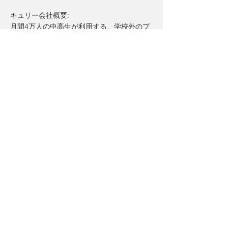
キュリー会社概要:
月間4万人の中高生が利用する、学校外のプ
ログラムを紹介するメディアQuliiを運営して
います。「好奇心は夢の第一発見者」をコン
セプトに、好奇心を刺激するプログラムを厳
選しています。情報格差を第一の課題として
取り組みながら、熱い想いを持った教育者た
ちが継続的に活動できるよう、広報面、技術
面、企画面から多角的に支援を行っていま
す。
公式サイト：
https://about.qulii.jp/
< Previous News
Next News >
Contact Us