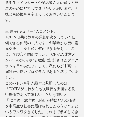
る学生・メンター・企業の皆さまの成長と発
展のために尽力して参りたいと思います。今
後とも応援を何卒よろしくお願いいたしま
す。
王 昌宇(キュリー )のコメント:
TOPPAは共に教育の課題解決をしていく信
頼できる仲間の一人です。創業時から密に意
見交換し、次世代に何ができるかを共に考
え、学び合う関係でした。TOPPAの運営メ
ンバーの熱い想いと緻密に設計されたプログ
ラムを目のあたりにして、私たちが中高生に
届けたい良いプログラムであると感じていま
した。
このバトンを引き継ぐと判断したのは、
「TOPPAがこれからも次世代を支援する良
い場所であってほしい」という想いと、
「10年後、20年後も続いた時にどんな価値
を中高生や社会に届けられるだろうか？」と
いうワクワクさでした。これまで参加してき