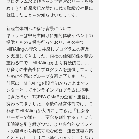
プログラムおよびキャンプ運営のリードを務
めてきた前原宏紀が新たに代表取締役社長に
就任したことをお知らせいたします。
新経営体制への移行背景について
キュリーは中高生向けに知的体験イベントの
提供とその支援を行っており、その中で
MIRAIingの理念に共感しプログラムの普及
を支援してきました。両社の信頼関係を積み
重ねる中で、MIRAIingがより持続的に、よ
り多くの中高生にプログラムを提供していく
ために今回のグループ参画に至りました。
前原は、MIRAIing創設当初からこれまでメ
ンターとしてオンラインプログラムに従事し
てきたほか、TOPPA CAMPの企画・運営に
携わってきました。今後の経営体制では、こ
れまでMIRAIingが大切にしてきた「社会を
リーダーで満たし、変化を創出する」という
価値観を引き継ぎつつ、より多角的なビジネ
スの観点から持続可能な経営・運営基盤を築
くとともに、より広い学生の方々により深い