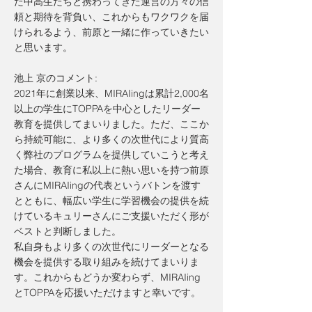
た中高生たちと携わってきた運営の方々の信
頼と期待を背負い、これからもワクワクを届
けられるよう、前原と一緒に作っていきたい
と思います。
池上 京のコメント:
2021年に創業以来、MIRAIingは累計2,000名
以上の学生にTOPPAを中心としたリーダー
教育を提供してまいりました。ただ、ここか
ら持続可能に、より多くの次世代により質高
く弊社のプログラムを提供していこうと考え
た場合、教育に私以上に熱い思いを持つ前原
さんにMIRAIingの代表というバトンを渡す
とともに、幅広い学生に学習機会の提供を続
けているキュリーさんにご支援いただく形が
ベストと判断しました。
私自身もより多くの次世代にリーダーとなる
機会を提供する取り組みを続けてまいりま
す。これからもどうか変わらず、MIRAIing
とTOPPAを応援いただけますと幸いです。