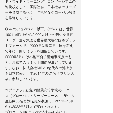
ド・ワイド・ラーニング）コンソーシアムの
連携校として、国際社会・日本社会のリーダ
ーを育成するべく、包括的なグローバル教育
を推進しています。
One Young World（以下、OYW）は、世界
190カ国以上から2,000⼈以上の若い次世代
リーダー達が集まる世界最大級の国際プラッ
トフォームで、2009年以来毎年、国を変え
て年に一回サミットを開催しています。
2022年5月には小池百合子都知事支援のも
と、東京でのサミット開催が決定していま
す。なお、株式会社MIRAIing代表の池上京
も日本代表として2014年のOYWダブリン大
会に参加しています。
本プログラムは福岡雙葉高等学校のGLコー
ス（グローバル・リーダーコース）1年生の
生徒約50名と教職員が参加し、2021年10月
から2022年5月まで実施されます。
プログラム中はOYWの過去参加者によるト